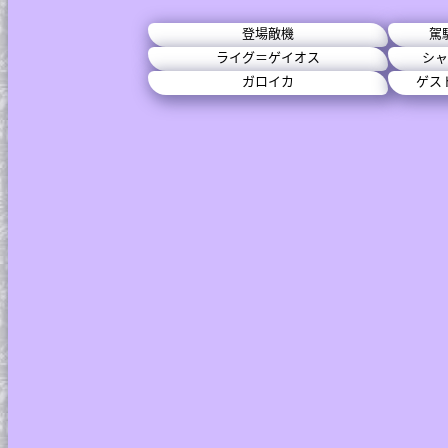
登場敵機
駕
ライグ＝ゲイオス
シャ
ガロイカ
ゲス