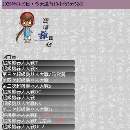
2026年8月9日，今天還有19小時5分51秒
回首頁
超級機器人大戰T
SRWT PS4/Switch
超級機器人大戰X
SRWX PS4/PSV
第三次超級機器人大戰Z時獄篇
SRW3Z-T PS3/PS
第四次超級機器人大戰
SRW4 SFC
第二次超級機器人大戰α
SRWα2 PS2
超級機器人大戰OG
SRWOG GBA
超級機器人大戰J
SRWJ GBA
超級機器人大戰BX
SRWBX 3DS
第二次超級機器人大戰G
SRW2G GB
超級機器人大戰F
破棄
SRWF SS/PS
超級機器人大戰F完結篇
破棄
SRWFF SS/PS
超級機器人大戰OG2
SRWOG2 GBA