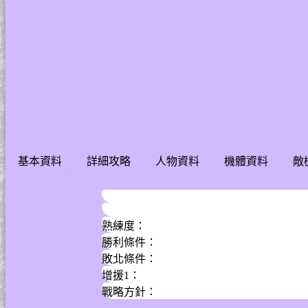
基本資料
詳細攻略
人物資料
機體資料
敵
InDex
GuIde
PiLot
UnIt
E
熟練度：
勝利條件：
敗北條件：
增援1：
戰略方針：