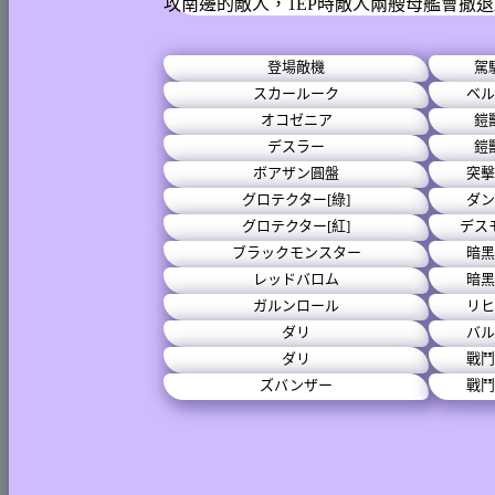
攻南邊的敵人，1EP時敵人兩艘母艦會撤
登場敵機
駕
スカールーク
ベル
オコゼニア
鎧
デスラー
鎧
ボアザン圓盤
突擊
グロテクター[綠]
ダン
グロテクター[紅]
デス
ブラックモンスター
暗黑
レッドバロム
暗黑
ガルンロール
リヒ
ダリ
バル
ダリ
戰鬥
ズバンザー
戰鬥