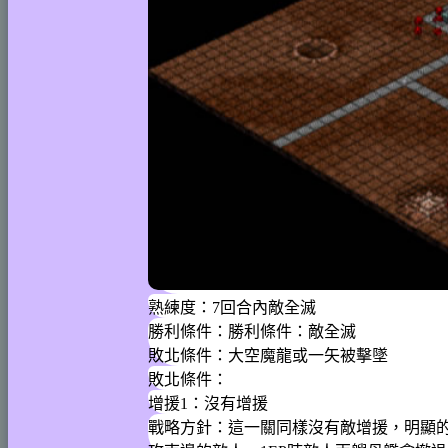
熟練度：7回合內敵全滅
勝利條件：勝利條件：敵全滅
敗北條件：大空魔龍或一矢被擊墜
敗北條件：
增援1：沒有增援
戰略方針：這一關同樣沒有敵增援，明顯